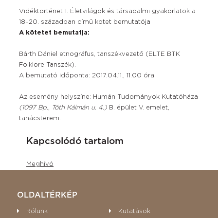
Vidéktörténet 1. Életvilágok és társadalmi gyakorlatok a
18–20. században című kötet bemutatója
A kötetet bemutatja:
Bárth Dániel etnográfus, tanszékvezető (ELTE BTK
Folklore Tanszék).
A bemutató időponta: 2017.04.11., 11.00 óra
Az esemény helyszíne: Humán Tudományok Kutatóháza
(1097 Bp., Tóth Kálmán u. 4.)
B. épület V. emelet,
tanácsterem.
Kapcsolódó tartalom
Meghívó
OLDALTÉRKÉP
Rólunk
Kutatások