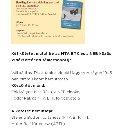
Két kötetet mutat be az MTA BTK és a NEB közös
Vidéktörténeti témacsoportja.
Váltóállítás. Diktatúrák a vidéki Magyarországon 1945-
ben címmű kötet bemutatása
Köszöntőt mond:
Földváryné Kiss Réka, a NEB elnöke;
Fodor Pál, az MTA BTK főigazgatója.
A kötetet bemutatja:
Stefano Bottoni történész (MTA BTK TTI;
Müller Rolf történész (ÁBTL).