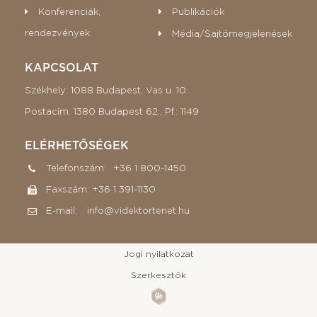
Konferenciák,
Publikációk
rendezvények
Média/Sajtómegjelenések
KAPCSOLAT
Székhely:
1088 Budapest, Vas u. 10..
Postacím:
1380 Budapest 62., Pf.: 1149
ELÉRHETŐSÉGEK
Telefonszám:
+36 1 800-1450
Faxszám:
+36 1 391-1130
E-mail:
info@videktortenet.hu
Jogi nyilatkozat
Szerkesztők