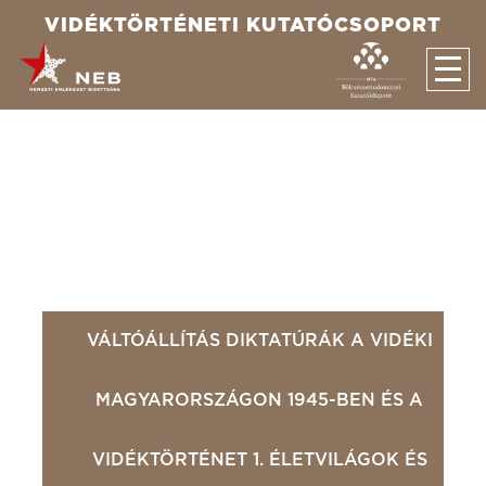
VIDÉKTÖRTÉNETI KUTATÓCSOPORT
Rólunk
Együttműködés
Küldetésnyilatkozat
A témacsoport tagjai
Kutatások
2014-2015
2016-2017
2018-2019
2020-2021
2022-2023
Konferenciák, rendezvények
Konferenciák
További események
Publikációk
VÁLTÓÁLLÍTÁS DIKTATÚRÁK A VIDÉKI
Média/Sajtómegjelenések
MAGYARORSZÁGON 1945-BEN ÉS A
VIDÉKTÖRTÉNET 1. ÉLETVILÁGOK ÉS