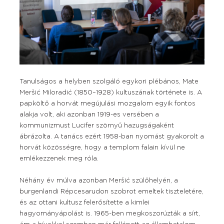
Tanulságos a helyben szolgáló egykori plébános, Mate
Meršić Miloradić (1850–1928) kultuszának története is. A
papköltő a horvát megújulási mozgalom egyik fontos
alakja volt, aki azonban 1919-es versében a
kommunizmust Lucifer szörnyű hazugságaként
ábrázolta. A tanács ezért 1958-ban nyomást gyakorolt a
horvát közösségre, hogy a templom falain kívül ne
emlékezzenek meg róla.
Néhány év múlva azonban Meršić szülőhelyén, a
burgenlandi Répcesarudon szobrot emeltek tiszteletére,
és az ottani kultusz felerősítette a kimlei
hagyományápolást is. 1965-ben megkoszorúzták a sírt,