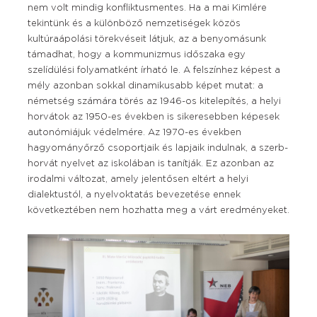
nem volt mindig konfliktusmentes. Ha a mai Kimlére
tekintünk és a különböző nemzetiségek közös
kultúraápolási törekvéseit látjuk, az a benyomásunk
támadhat, hogy a kommunizmus időszaka egy
szelídülési folyamatként írható le. A felszínhez képest a
mély azonban sokkal dinamikusabb képet mutat: a
németség számára törés az 1946-os kitelepítés, a helyi
horvátok az 1950-es években is sikeresebben képesek
autonómiájuk védelmére. Az 1970-es években
hagyományőrző csoportjaik és lapjaik indulnak, a szerb-
horvát nyelvet az iskolában is tanítják. Ez azonban az
irodalmi változat, amely jelentősen eltért a helyi
dialektustól, a nyelvoktatás bevezetése ennek
következtében nem hozhatta meg a várt eredményeket.