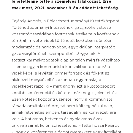
lehetetlenné tette a személyes találkozást. Erre
csak most, 2021. november 9-én adódott lehetőség.
Fejérdy András, a Bölcsészettudományi Kutatóközpont
Történettudományi Intézetének igazgatóhelyettese
köszöntőbeszédében fontosnak értékelte a konferencia
témáját, mivel a vidék történetét korábban döntően
modernizációs narratívában, egyoldalúan interpretált
gazdaságtörténeti szempontból tárgyalták. A
statisztikai makroadatok alapján talán még felvázolható
is lenne egy, a kommunista korszakban prosperáló
vidék képe, a levéltári primer források és főként az
alulnézeti megközelítés azonban egy másfajta
vidékképet rajzol ki – mint ahogy ezt a kutatócsoport
korábbi konferenciái és kötetei már meg is jelenítették.
Ezen kötetek központi üzenete, hogy a kommunista
társadalomátalakító projekt nem költség nélkül való,
annak rettenetes emberi, társadalmi és környezeti ára
volt. A hatvanas, hetvenes és nyolcvanas évek
tárgyalásának külön színezetet ad – tette hozzá Fejérdy
–, hogy a konferencia előadói gyerekként vagy fiatalként