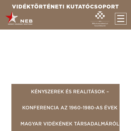
VIDÉKTÖRTÉNETI KUTATÓCSOPORT
Rólunk
Együttműködés
Küldetésnyilatkozat
A témacsoport tagjai
Kutatások
2014-2015
2016-2017
2018-2019
2020-2021
2022-2023
Konferenciák, rendezvények
További események
Konferenciák
Publikációk
KÉNYSZEREK ÉS REALITÁSOK –
Média/Sajtómegjelenések
KONFERENCIA AZ 1960-1980-AS ÉVEK
MAGYAR VIDÉKÉNEK TÁRSADALMÁRÓL