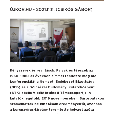
ÚJKOR.HU - 2021.11.11. (CSIKÓS GÁBOR)
Kényszerek és realitások. Falvak és téeszek az
1960–1980-as években címmel rendezte meg idei
konferenciáját a Nemzeti Emlékezet Bizottsága
(NEB) és a Bölcsészettudományi Kutatóközpont
(BTK) közös Vidéktörténeti Témacsoportja. A
kutatók legutóbb 2019 novemberében, Sárospatakon
számolhattak be kutatásaik eredményeiről, azonban
a koronavírus-járvány teremtette helyzet azóta