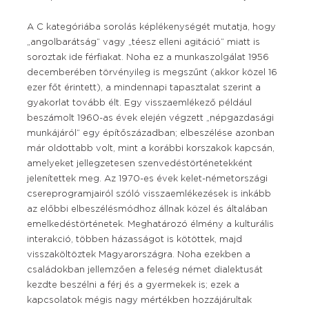
A C kategóriába sorolás képlékenységét mutatja, hogy
„angolbarátság” vagy „téesz elleni agitáció” miatt is
soroztak ide férfiakat. Noha ez a munkaszolgálat 1956
decemberében törvényileg is megszűnt (akkor közel 16
ezer főt érintett), a mindennapi tapasztalat szerint a
gyakorlat tovább élt. Egy visszaemlékező például
beszámolt 1960-as évek elején végzett „népgazdasági
munkájáról” egy építőszázadban; elbeszélése azonban
már oldottabb volt, mint a korábbi korszakok kapcsán,
amelyeket jellegzetesen szenvedéstörténetekként
jelenítettek meg. Az 1970-es évek kelet-németországi
csereprogramjairól szóló visszaemlékezések is inkább
az előbbi elbeszélésmódhoz állnak közel és általában
emelkedéstörténetek. Meghatározó élmény a kulturális
interakció, többen házasságot is kötöttek, majd
visszaköltöztek Magyarországra. Noha ezekben a
családokban jellemzően a feleség német dialektusát
kezdte beszélni a férj és a gyermekek is; ezek a
kapcsolatok mégis nagy mértékben hozzájárultak