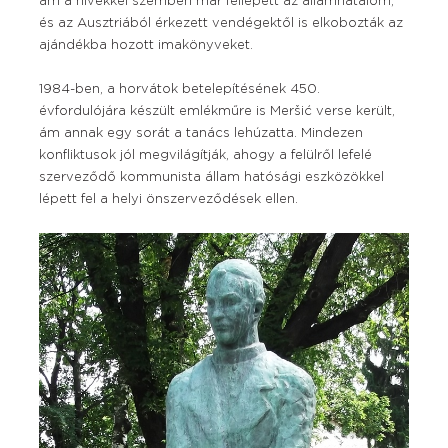
ám a hívekkel szemben már fellépett az államhatalom,
és az Ausztriából érkezett vendégektől is elkobozták az
ajándékba hozott imakönyveket.
1984-ben, a horvátok betelepítésének 450.
évfordulójára készült emlékműre is Meršić verse került,
ám annak egy sorát a tanács lehúzatta. Mindezen
konfliktusok jól megvilágítják, ahogy a felülről lefelé
szerveződő kommunista állam hatósági eszközökkel
lépett fel a helyi önszerveződések ellen.