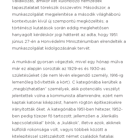
vállalkozás, amikor két különböző nemzedék
tapasztalatait törekszik összevetni. Másodszor, a
munkaszolgálat megjelenítése a második világháború
kontextusán kívül új szempontú megközelítés; a
történészi kutatások során eddig meglehetősen
hanyagolt kérdéskör jogi hátterét az adta, hogy 1951.
június 27-én a Honvédelmi Minisztériumban elrendelték a
munkaszolgálat kidolgozásának tervét.
A munkával gyorsan végeztek, mivel egy hónap múlva
már ez alapján sorozták az 1929-es és 1930-as
születésűeket (de nem lévén elegendő személy, 1916-ig
lemenőleg bővítették a kört). C kategóriába kerültek a
„megbízhatatlan” személyek, akik potenciális veszélyt
jelentettek volna a kommunista államrendre, ezért nem
kaptak katonai kiképzést, hanem rögtön építkezésekre
irányították őket. A kategóriába 1951-ben hétezer, 1952-
ben pedig tízezer fő tartozott; jellemzően a „klerikális
kapcsolatokkal” bírók, a „kulákok”, illetve azok, akiknek
külföldi rokonsága volt, vagyis többek között a
kitelepítéssel szétszakított német családok fiataljai.