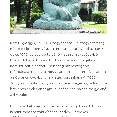
Ritter György (MNL OL) nagyszabású, a magyarországi
németek körében végzett interjús kutatásából az 1950-
es és 1970-es évekre történő visszaemlékezésekből
tallózott, bemutatva a többségi társadalom jellemző
konfliktusait a német kisebbség szemszögéből.
Előadása azt célozta, hogy tapasztalati narratívát adjon
az ötvenes évekbeli „hallgatás korszakának” (1950–
1955) és az ekkori elnyomó alávetettségének, valamint a
hetvenes évek vendégmunkásának sorsában megjelenő
aktivizálódásnak.
Előadása két szempontból is újdonságot kínált. Először
is mint módszertani kísérlet rendkívül érdekes