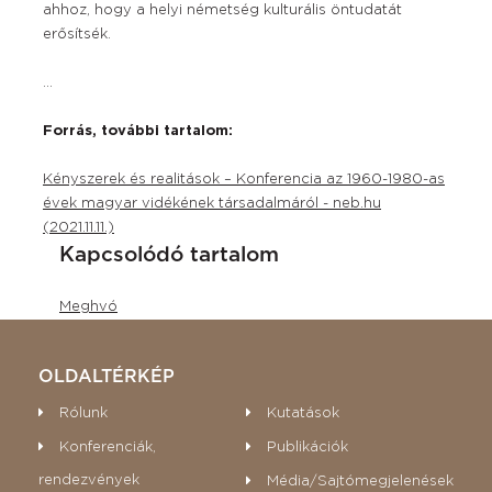
ahhoz, hogy a helyi németség kulturális öntudatát
erősítsék.
...
Forrás, további tartalom:
Kényszerek és realitások – Konferencia az 1960-1980-as
évek magyar vidékének társadalmáról - neb.hu
(2021.11.11.)
Kapcsolódó tartalom
Meghvó
OLDALTÉRKÉP
Rólunk
Kutatások
Konferenciák,
Publikációk
rendezvények
Média/Sajtómegjelenések