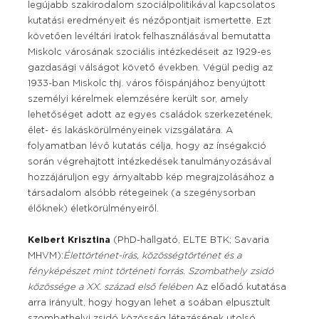
legújabb szakirodalom szociálpolitikával kapcsolatos
kutatási eredményeit és nézőpontjait ismertette. Ezt
követően levéltári iratok felhasználásával bemutatta
Miskolc városának szociális intézkedéseit az 1929-es
gazdasági válságot követő években. Végül pedig az
1933-ban Miskolc thj. város főispánjához benyújtott
személyi kérelmek elemzésére került sor, amely
lehetőséget adott az egyes családok szerkezetének,
élet- és lakáskörülményeinek vizsgálatára. A
folyamatban lévő kutatás célja, hogy az ínségakció
során végrehajtott intézkedések tanulmányozásával
hozzájáruljon egy árnyaltabb kép megrajzolásához a
társadalom alsóbb rétegeinek (a szegénysorban
élőknek) életkörülményeiről.
Kelbert Krisztina
(PhD-hallgató, ELTE BTK; Savaria
MHVM):
Élettörténet-írás, közösségtörténet és a
fényképészet mint történeti forrás. Szombathely zsidó
közössége a XX. század első felében
Az előadó kutatása
arra irányult, hogy hogyan lehet a soában elpusztult
szombathelyi zsidó közösség létezésének utolsó