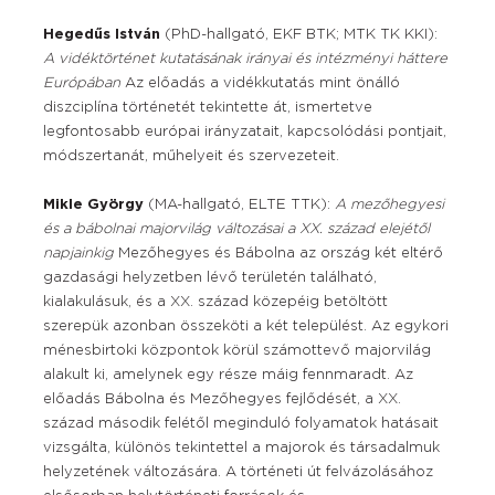
Hegedűs István
(PhD-hallgató, EKF BTK; MTK TK KKI):
A vidéktörténet kutatásának irányai és intézményi háttere
Európában
Az előadás a vidékkutatás mint önálló
diszciplína történetét tekintette át, ismertetve
legfontosabb európai irányzatait, kapcsolódási pontjait,
módszertanát, műhelyeit és szervezeteit.
Mikle György
(MA-hallgató, ELTE TTK):
A mezőhegyesi
és a bábolnai majorvilág változásai a XX. század elejétől
napjainkig
Mezőhegyes és Bábolna az ország két eltérő
gazdasági helyzetben lévő területén található,
kialakulásuk, és a XX. század közepéig betöltött
szerepük azonban összeköti a két települést. Az egykori
ménesbirtoki központok körül számottevő majorvilág
alakult ki, amelynek egy része máig fennmaradt. Az
előadás Bábolna és Mezőhegyes fejlődését, a XX.
század második felétől meginduló folyamatok hatásait
vizsgálta, különös tekintettel a majorok és társadalmuk
helyzetének változására. A történeti út felvázolásához