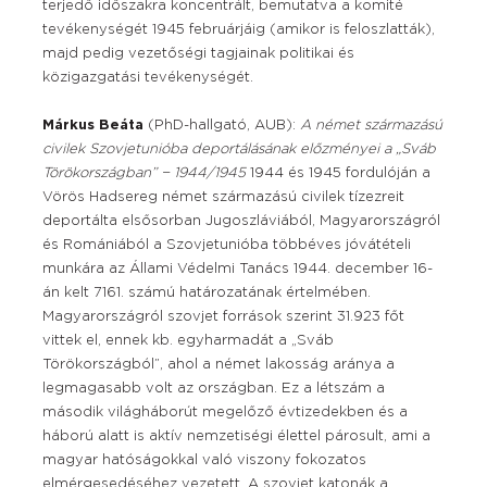
terjedő időszakra koncentrált, bemutatva a komité
tevékenységét 1945 februárjáig (amikor is feloszlatták),
majd pedig vezetőségi tagjainak politikai és
közigazgatási tevékenységét.
Márkus Beáta
(PhD-hallgató, AUB):
A német származású
civilek Szovjetunióba deportálásának előzményei a „Sváb
Törökországban” − 1944/1945
1944 és 1945 fordulóján a
Vörös Hadsereg német származású civilek tízezreit
deportálta elsősorban Jugoszláviából, Magyarországról
és Romániából a Szovjetunióba többéves jóvátételi
munkára az Állami Védelmi Tanács 1944. december 16-
án kelt 7161. számú határozatának értelmében.
Magyarországról szovjet források szerint 31.923 főt
vittek el, ennek kb. egyharmadát a „Sváb
Törökországból”, ahol a német lakosság aránya a
legmagasabb volt az országban. Ez a létszám a
második világháborút megelőző évtizedekben és a
háború alatt is aktív nemzetiségi élettel párosult, ami a
magyar hatóságokkal való viszony fokozatos
elmérgesedéséhez vezetett. A szovjet katonák a