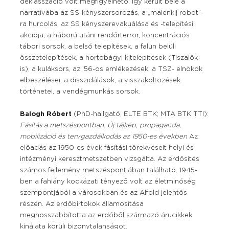
deklasszáció volt megfigyelhető. Így került bele a
narratívába az SS-kényszersorozás, a „malenkij robot”-
ra hurcolás, az SS kényszerevakuálása és -telepítési
akciója, a háború utáni rendőrterror, koncentrációs
tábori sorsok, a belső telepítések, a falun belüli
összetelepítések, a hortobágyi kitelepítések (Tiszalök
is), a kuláksors, az ’56-os emlékezések, a TSZ- elnökök
elbeszélései, a disszidálások, a visszaköltözések
történetei, a vendégmunkás sorsok.
Balogh Róbert
(PhD-hallgató, ELTE BTK; MTA BTK TTI):
Fásítás a metszéspontban. Új tájkép, propaganda,
mobilizáció és tervgazdálkodás az 1950-es években
Az
előadás az 1950-es évek fásítási törekvéseit helyi és
intézményi keresztmetszetben vizsgálta. Az erdősítés
számos fejlemény metszéspontjában található. 1945-
ben a fahiány kockázati tényező volt az életminőség
szempontjából a városokban és az Alföld jelentős
részén. Az erdőbirtokok államosítása
meghosszabbította az erdőből származó árucikkek
kínálata körüli bizonytalanságot.