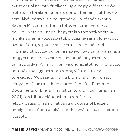
évtizedeiről narratívát alkotni úgy, hogy a főszereplők
élete, s ne halála álljon a középpontban anélkül, hogy a
sorsukból bármit is elhallgatnánk. Forrásbázisként a
Savaria Múzeum történeti fotógyűjteményére, azon
belül a kivételes Knebel-hagyatékra támaszkodott. A
munka során a közösség több száz tagjának fényképét
azonosította, s igyekezett életútjukról minél több
információt összegyűjteni a megyei levéltár anyagaira, a
megyei napilap cikkeire, valamint néhány interjúra
támaszkodva. A nagy mennyiségű adatot nem rendezte
adatbázisba, így nem prozopográfiai elemzésre
törekedett. Módszertanilag a biográfia új, humanista
irányához (humanistic research lásd: Ken Plummer:
Documents of Life: an invitation to a critical humanism,
2001) fordult. Az előadásban azon életutak
feldolgozásáról és narratívává alakításáról beszélt,
amelyek esetében a lokális tér használata kulcsszerepet
játszott.
Majzik Dávid
(MA-hallgató, ME BTK):
A MOKAN-Komité