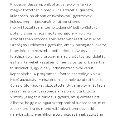
Propagandaszempontból ugyanakkor a tájkép
megváltoztatása a megújulás érzetét sugározta,
különösen, ha abban az iskoláskorú gyermekek
kulcsszerepet játszanak. A tájkép sikeres
megváltoztatása a ’terméketlennek’ ítélt területeken
potenciálisan a rezsimet támogató érv volt. Az
erdősítésben számos szervezet vett részt, köztük az
Országos Erdészeti Egyesület, amely bizonyítani akarta,
hogy képes a rezsimbe beilleszkedni. Az egyesület
feladata volt, hogy propagálja az erdősítés gondolatát
és helyi terveket készítsen a megvalósításról beleértve
faiskolákat is, így a helyi adminisztrációval került
kapcsolatba. A programnak fontos szereplője volt a
Mezőgazdasági Minisztérium is, amely az utasításokat
és az erőforrásokat biztosította. Ugyanakkor a fásítás a
rezsim és a környezetvédelem gondolata közötti
viszony jellegét is tükrözi. Egyfelől, az új vezetés azt
állította, hogy ökológiai szempontból tudatosabb, mint
a csak profitra és monokultúrákra berendezkedő
nagybirtok. Ugyanakkor a tervgazdaságnak szüksége