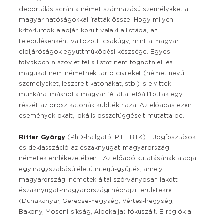
deportálás során a német származású személyeket a
magyar hatóságokkal íratták össze. Hogy milyen
kritériumok alapján került valaki a listába, az
településenként változott, csakúgy, mint a magyar
elöljáróságok együttműködési készsége. Egyes
falvakban a szovjet fél a listát nem fogadta el, és
magukat nem németnek tartó civileket (német nevű
személyeket, leszerelt katonákat, stb.) is elvittek
munkára, máshol a magyar fél által előállítottak egy
részét az orosz katonák küldték haza. Az előadás ezen
események okait, lokális összefüggéseit mutatta be.
Ritter György
(PhD-hallgató, PTE BTK):_ Jogfosztások
és deklasszáció az északnyugat-magyarországi
németek emlékezetében_ Az előadó kutatásának alapja
egy nagyszabású életútinterjú-gyűjtés, amely
magyarországi németek által szórványosan lakott
északnyugat-magyarországi néprajzi területekre
(Dunakanyar, Gerecse-hegység, Vértes-hegység,
Bakony, Mosoni-síkság, Alpokalja) fókuszált. E régiók a