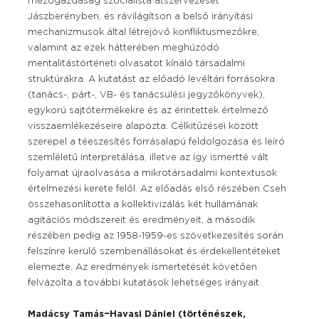
mezőgazdaság szocialista átszervezését
Jászberényben, és rávilágítson a belső irányítási
mechanizmusok által létrejövő konfliktusmezőkre,
valamint az ezek hátterében meghúzódó
mentalitástörténeti olvasatot kínáló társadalmi
struktúrákra. A kutatást az előadó levéltári forrásokra
(tanács-, párt-, VB- és tanácsülési jegyzőkönyvek),
egykorú sajtótermékekre és az érintettek értelmező
visszaemlékezéseire alapozta. Célkitűzései között
szerepel a téeszesítés forrásalapú feldolgozása és leíró
szemléletű interpretálása, illetve az így ismertté vált
folyamat újraolvasása a mikrotársadalmi kontextusok
értelmezési kerete felől. Az előadás első részében Cseh
összehasonlította a kollektivizálás két hullámának
agitációs módszereit és eredményeit, a második
részében pedig az 1958-1959-es szövetkezesítés során
felszínre kerülő szembenállásokat és érdekellentéteket
elemezte. Az eredmények ismertetését követően
felvázolta a további kutatások lehetséges irányait.
Madácsy Tamás−Havasi Dániel (történészek,