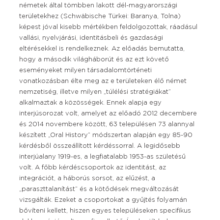
németek által tömbben lakott dél-magyarországi
területekhez (Schwäbische Türkei: Baranya, Tolna)
képest jóval kisebb mértékben feldolgozottak, ráadásul
vallási, nyelvjárási, identitásbeli és gazdasági
eltérésekkel is rendelkeznek. Az előadás bemutatta,
hogy a második világháborút és az ezt követő
eseményeket milyen társadalomtörténeti
vonatkozásban élte meg az e területeken élő német
nemzetiség, illetve milyen „túlélési stratégiákat”
alkalmaztak a közösségek. Ennek alapja egy
interjúsorozat volt, amelyet az előadó 2012 decembere
és 2014 novembere között, 63 településen 73 alannyal
készített „Oral History” módszertan alapján egy 85-90
kérdésből összeállított kérdéssorral. A legidősebb
interjúalany 1919-es, a legfiatalabb 1953-as születésű
volt. A főbb kérdéscsoportok az identitást, az
integrációt, a háborús sorsot, az elűzést, a
„paraszttalanítást” és a kötődések megváltozását
vizsgálták. Ezeket a csoportokat a gyűjtés folyamán
bővíteni kellett, hiszen egyes településeken specifikus