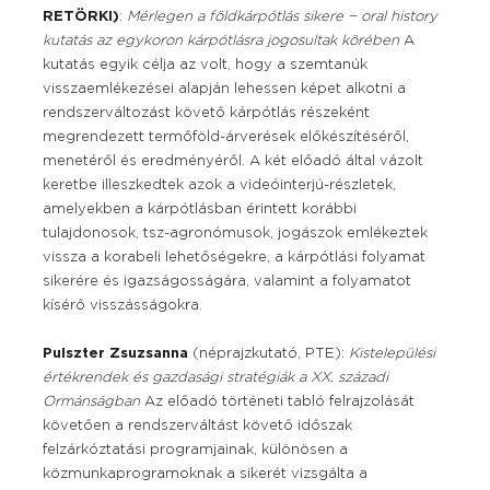
RETÖRKI)
:
Mérlegen a földkárpótlás sikere − oral history
kutatás az egykoron kárpótlásra jogosultak körében
A
kutatás egyik célja az volt, hogy a szemtanúk
visszaemlékezései alapján lehessen képet alkotni a
rendszerváltozást követő kárpótlás részeként
megrendezett termőföld-árverések előkészítéséről,
menetéről és eredményéről. A két előadó által vázolt
keretbe illeszkedtek azok a videóinterjú-részletek,
amelyekben a kárpótlásban érintett korábbi
tulajdonosok, tsz-agronómusok, jogászok emlékeztek
vissza a korabeli lehetőségekre, a kárpótlási folyamat
sikerére és igazságosságára, valamint a folyamatot
kísérő visszásságokra.
Pulszter Zsuzsanna
(néprajzkutató, PTE):
Kistelepülési
értékrendek és gazdasági stratégiák a XX. századi
Ormánságban
Az előadó történeti tabló felrajzolását
követően a rendszerváltást követő időszak
felzárkóztatási programjainak, különösen a
közmunkaprogramoknak a sikerét vizsgálta a