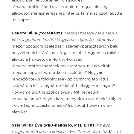
elsősorban helytörténeti források és
társadalomtörténeti szakirodalom, míg a jelenlegi
állapotok megismeréséhez interjús felmérés szolgáltatta
az alapot.
Fekete Júlia (történész)
:
Mezőgazdasági cselédség a
két világháború közötti Magyarországon
Az előadás a
mezőgazdasági cselédség szegényparasztságon belüli
helyzetének feltárásával foglalkozott: hogyan és miként
alakult a helyzetük a Horthy-korszak
társadalomtörténetének tekintetében. Kik is voltak
tulajdonképpen az uradalmi cselédek? Hogyan
rendeződtek a földkérdések az agrárproletariátus
számára a két világháború közötti Magyarországon?
Hogyan alakult ki szokásjoguk? Mit nevezünk
konvenciónak? Milyen körülmények között éltek? Milyen
volt a táplálkozáskultúrájuk? És végül, hogyan élték
életüket?
Szlanyinka Éva (PhD-hallgató, PTE BTK)
:
Az első
világháború hatása a kriminalitásra Pécsett
Az előadás azt