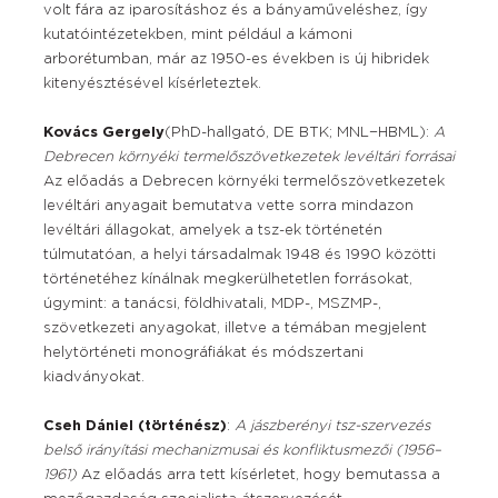
volt fára az iparosításhoz és a bányaműveléshez, így
kutatóintézetekben, mint például a kámoni
arborétumban, már az 1950-es években is új hibridek
kitenyésztésével kísérleteztek.
Kovács Gergely
(PhD-hallgató, DE BTK; MNL−HBML):
A
Debrecen környéki termelőszövetkezetek levéltári forrásai
Az előadás a Debrecen környéki termelőszövetkezetek
levéltári anyagait bemutatva vette sorra mindazon
levéltári állagokat, amelyek a tsz-ek történetén
túlmutatóan, a helyi társadalmak 1948 és 1990 közötti
történetéhez kínálnak megkerülhetetlen forrásokat,
úgymint: a tanácsi, földhivatali, MDP-, MSZMP-,
szövetkezeti anyagokat, illetve a témában megjelent
helytörténeti monográfiákat és módszertani
kiadványokat.
Cseh Dániel (történész)
:
A jászberényi tsz-szervezés
belső irányítási mechanizmusai és konfliktusmezői (1956–
1961)
Az előadás arra tett kísérletet, hogy bemutassa a