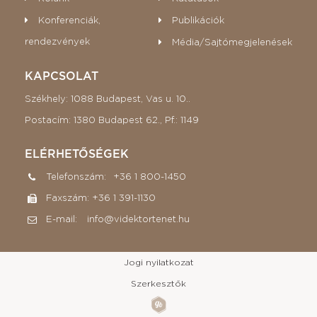
Konferenciák,
Publikációk
rendezvények
Média/Sajtómegjelenések
KAPCSOLAT
Székhely:
1088 Budapest, Vas u. 10..
Postacím:
1380 Budapest 62., Pf.: 1149
ELÉRHETŐSÉGEK
Telefonszám:
+36 1 800-1450
Faxszám:
+36 1 391-1130
E-mail:
info@videktortenet.hu
Jogi nyilatkozat
Szerkesztők