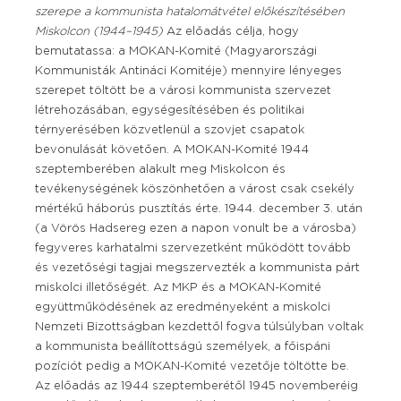
szerepe a kommunista hatalomátvétel előkészítésében
Miskolcon (1944–1945)
Az előadás célja, hogy
bemutatassa: a MOKAN-Komité (Magyarországi
Kommunisták Antináci Komitéje) mennyire lényeges
szerepet töltött be a városi kommunista szervezet
létrehozásában, egységesítésében és politikai
térnyerésében közvetlenül a szovjet csapatok
bevonulását követően. A MOKAN-Komité 1944
szeptemberében alakult meg Miskolcon és
tevékenységének köszönhetően a várost csak csekély
mértékű háborús pusztítás érte. 1944. december 3. után
(a Vörös Hadsereg ezen a napon vonult be a városba)
fegyveres karhatalmi szervezetként működött tovább
és vezetőségi tagjai megszervezték a kommunista párt
miskolci illetőségét. Az MKP és a MOKAN-Komité
együttműködésének az eredményeként a miskolci
Nemzeti Bizottságban kezdettől fogva túlsúlyban voltak
a kommunista beállítottságú személyek, a főispáni
pozíciót pedig a MOKAN-Komité vezetője töltötte be.
Az előadás az 1944 szeptemberétől 1945 novemberéig