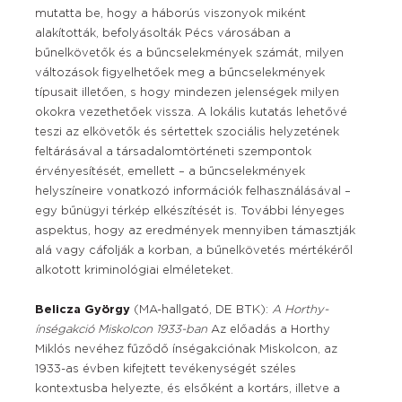
mutatta be, hogy a háborús viszonyok miként
alakították, befolyásolták Pécs városában a
bűnelkövetők és a bűncselekmények számát, milyen
változások figyelhetőek meg a bűncselekmények
típusait illetően, s hogy mindezen jelenségek milyen
okokra vezethetőek vissza. A lokális kutatás lehetővé
teszi az elkövetők és sértettek szociális helyzetének
feltárásával a társadalomtörténeti szempontok
érvényesítését, emellett – a bűncselekmények
helyszíneire vonatkozó információk felhasználásával –
egy bűnügyi térkép elkészítését is. További lényeges
aspektus, hogy az eredmények mennyiben támasztják
alá vagy cáfolják a korban, a bűnelkövetés mértékéről
alkotott kriminológiai elméleteket.
Belicza György
(MA-hallgató, DE BTK):
A Horthy-
ínségakció Miskolcon 1933-ban
Az előadás a Horthy
Miklós nevéhez fűződő ínségakciónak Miskolcon, az
1933-as évben kifejtett tevékenységét széles
kontextusba helyezte, és elsőként a kortárs, illetve a