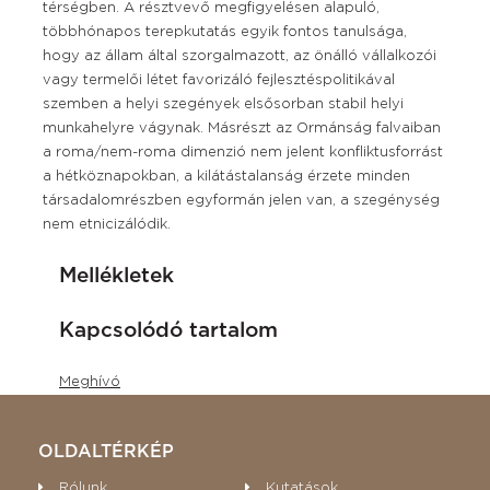
térségben. A résztvevő megfigyelésen alapuló,
többhónapos terepkutatás egyik fontos tanulsága,
hogy az állam által szorgalmazott, az önálló vállalkozói
vagy termelői létet favorizáló fejlesztéspolitikával
szemben a helyi szegények elsősorban stabil helyi
munkahelyre vágynak. Másrészt az Ormánság falvaiban
a roma/nem-roma dimenzió nem jelent konfliktusforrást
a hétköznapokban, a kilátástalanság érzete minden
társadalomrészben egyformán jelen van, a szegénység
nem etnicizálódik.
Mellékletek
Kapcsolódó tartalom
Meghívó
OLDALTÉRKÉP
Rólunk
Kutatások